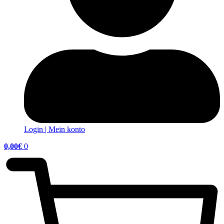
Login | Mein konto
0,00
€
0