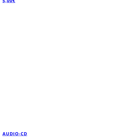
5,00
€
AUDIO-CD