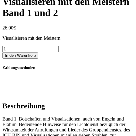
Visualisieren mit den Meistern
Band 1 und 2
26,00
€
Visualisieren mit den Meistern
Visualisieren
mit
In den Warenkorb
den
Meistern
Zahlungsmethoden
Band
1
und
2
Menge
Beschreibung
Band 1: Botschaften und Visualisationen, auch von Engeln und
Elohim. Bedeutende Hinweise für den Lichtdienst bezüglich der
Wirksamkeit der Anrufungen und Lieder des Gruppendienstes, des
ICH BIN und Visualisationen mit allen sieben Strahlen, zur