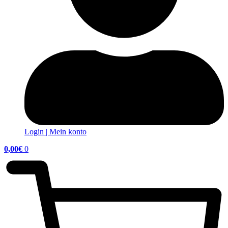
Login | Mein konto
0,00
€
0