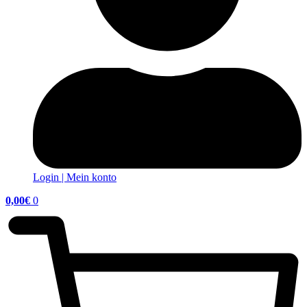
Login | Mein konto
0,00
€
0