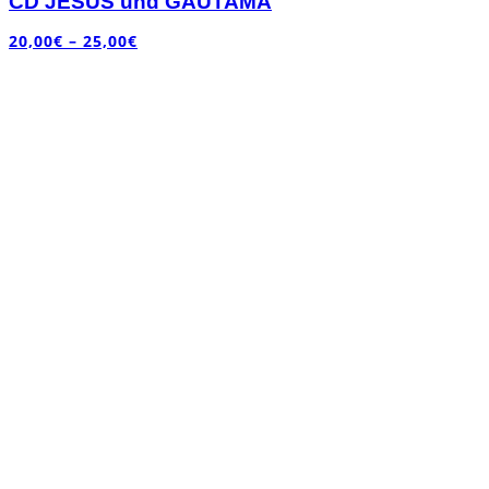
CD JESUS und GAUTAMA
20,00
€
–
25,00
€