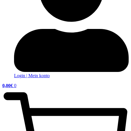
Login | Mein konto
0,00
€
0