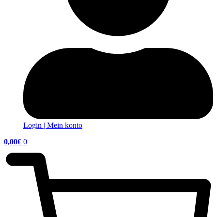
Login | Mein konto
0,00
€
0