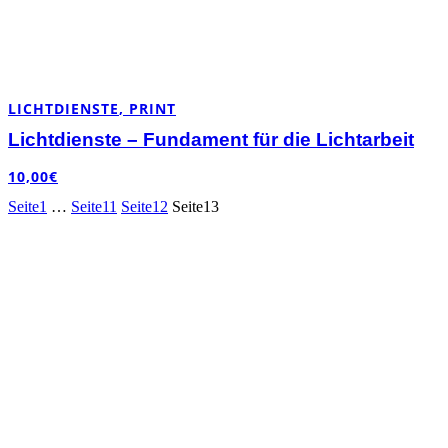
LICHTDIENSTE
,
PRINT
Lichtdienste – Fundament für die Lichtarbeit
10,00
€
Seite
1
…
Seite
11
Seite
12
Seite
13