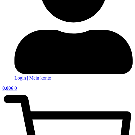
Login | Mein konto
0,00
€
0